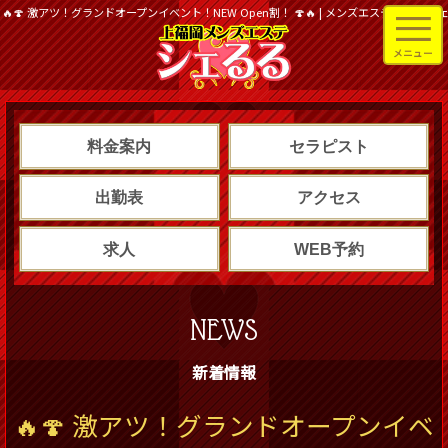
🔥🍄 激アツ！グランドオープンイベント！NEW Open割！ 🍄🔥 | メンズエステ 上福岡シ
料金案内
セラピスト
出勤表
アクセス
求人
WEB予約
NEWS
新着情報
🔥🍄 激アツ！グランドオープンイベ