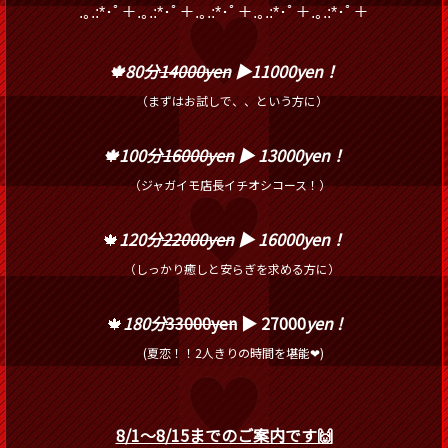
.｡.:*･ﾟ＋.｡.:*･ﾟ＋.｡.:*･ﾟ＋.｡.:*･ﾟ＋.｡.:*･ﾟ＋
🍁80分
14000
yen
▶︎11000yen！
（まずはお試しで、、という方に）
🍁100分
16000yen
▶︎ 13000yen！
（ジャガイモ店長イチオシコース！）
🍁
120分
22000yen
▶︎ 16000yen！
（しっかり癒しと安らぎを求める方に）
🍁
180分
33000yen
▶︎ 27000
yen
!
(夏恋！！2人きりの時間を堪能❤︎)
8/1〜8/15までのご案内です🙌